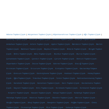
Adana Toptan Çiçek
|
Adıyaman Toptan Çiçek
|
Afyonkarahisar Toptan Çiçek
|
Ağrı Toptan Çiçek
|
Aksaray Toptan Çiçek
|
Amasya Toptan Çiçek
|
Ankara Toptan Çiçek
|
Antalya Toptan Çiçek
|
Ardahan Toptan Çiçek
|
Artvin Toptan Çiçek
|
Aydın Toptan Çiçek
|
Balıkesir Toptan Çiçek
|
Bartın
Toptan Çiçek
|
Batman Toptan Çiçek
|
Bayburt Toptan Çiçek
|
Bilecik Toptan Çiçek
|
Bingöl Toptan
Çiçek
|
Bitlis Toptan Çiçek
|
Bolu Toptan Çiçek
|
Burdur Toptan Çiçek
|
Bursa Toptan Çiçek
|
Çanakkale Toptan Çiçek
|
Çankırı Toptan Çiçek
|
Çorum Toptan Çiçek
|
Denizli Toptan Çiçek
|
Diyarbakır Toptan Çiçek
|
Düzce Toptan Çiçek
|
Edirne Toptan Çiçek
|
Elazığ Toptan Çiçek
|
Erzincan Toptan Çiçek
|
Erzurum Toptan Çiçek
|
Eskişehir Toptan Çiçek
|
Gaziantep Totpan
Çiçek
|
Giresun Toptan Çiçek
|
Gümüşhane Toptan Çiçek
|
Hakkari Toptan Çiçek
|
HatayToptan
Çiçek
|
IğdırToptan Çiçek
|
İstanbul Toptan Çiçek
|
İzmir Toptan Çiçek
|
Kahramanmaraş Toptan
Çiçek
|
Karabük Toptan Çiçek
|
Karaman Toptan Çiçek
|
Kars Toptan Çiçek
|
Kastamonu Toptan
Çiçek
|
Kayseri Toptan Çiçek
|
Kilis Toptan Çiçek
|
Kırıkkale Toptan Çiçek
|
Kırklareli Toptan Çiçek
|
Kırşehir Toptan Çiçek
|
Kocaeli Toptan Çiçek
|
Konya Toptan Çiçek
|
Kütahya Toptan Çiçek
|
Malatya Toptan Çiçek
|
Manisa Toptan Çiçek
|
Mardin Toptan Çiçek
|
Mersin Toptan Çiçek
|
Muğla Toptan Çiçek
|
Muş Toptan Çiçek
|
Nevşehir Toptan Çiçek
|
Niğde Toptan Çiçek
|
Ordu
Toptan Çiçek
|
Osmaniye Toptan Çiçek
|
Rize Toptan Çiçek
|
Sakarya Toptan Çiçek
|