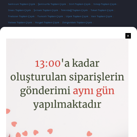
Samsun Toptan Çiçek
|
Şanlıurfa Toptan Çiçek
|
Siirt Toptan Çiçek
|
Sinop Toptan Çiçek
|
Sivas Toptan Çiçek
|
Şırnak Toptan Çiçek
|
Tekirdağ Toptan Çiçek
|
Tokat Toptan Çiçek
|
Trabzon Toptan Çiçek
|
Tunceli Toptan Çiçek
|
Uşak Toptan Çiçek
|
Van Toptan Çiçek
|
Yalova Toptan Çiçek
|
Yozgat Toptan Çiçek
|
Zonguldak Toptan Çiçek
|
İletişim
Kurumsal
Kategoriler
Hesabım