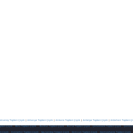
Aksaray Toptan Çiçek
|
Amasya Toptan Çiçek
|
Ankara Toptan Çiçek
|
Antalya Toptan Çiçek
|
Ardahan Toptan Çi
optan Çiçek
|
Bolu Toptan Çiçek
|
Burdur Toptan Çiçek
|
Bursa Toptan Çiçek
|
Çanakkale Toptan Çiçek
|
Çankırı
n Çiçek
|
Eskişehir Toptan Çiçek
|
Gaziantep Totpan Çiçek
|
Giresun Toptan Çiçek
|
Gümüşhane Toptan Çiçek