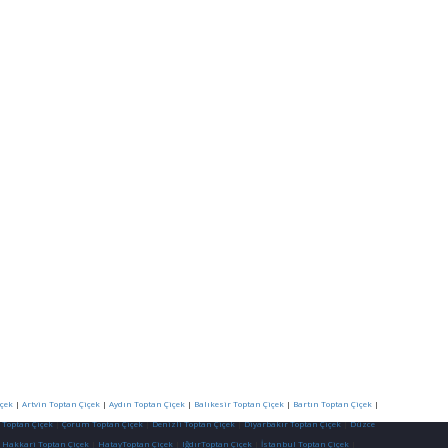
çek
|
Artvin Toptan Çiçek
|
Aydın Toptan Çiçek
|
Balıkesir Toptan Çiçek
|
Bartın Toptan Çiçek
|
 Toptan Çiçek
|
Çorum Toptan Çiçek
|
Denizli Toptan Çiçek
|
Diyarbakır Toptan Çiçek
|
Düzce
|
Hakkari Toptan Çiçek
|
HatayToptan Çiçek
|
IğdırToptan Çiçek
|
İstanbul Toptan Çiçek
|