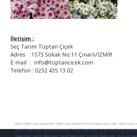
İletişim :
Seç Tarım Toptan Çiçek
Adres :1573 Sokak No:11 Çınarlı/İZMİR
E-mail : info@toptancicek.com
Telefon : 0232 435 13 02
Adana Toptan Çiçek
|
Adıyaman Toptan Çiçek
|
Afyonkarahisar Toptan Çiçek
|
Ağrı Toptan Çiçek
|
Batman Toptan Çiçek
|
Bayburt Toptan Çiçek
|
Bilecik Toptan Çiçek
|
Bingöl Toptan Çiçek
|
Bitlis T
Toptan Çiçek
|
Edirne Toptan Çiçek
|
Elazığ Toptan Çiçek
|
Erzincan Toptan Çiçek
|
Erzurum Topta