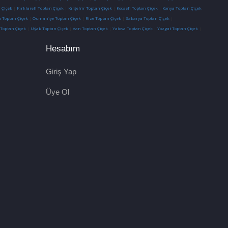
 Çiçek
|
Kırklareli Toptan Çiçek
|
Kırşehir Toptan Çiçek
|
Kocaeli Toptan Çiçek
|
Konya Toptan Çiçek
 Toptan Çiçek
|
Osmaniye Toptan Çiçek
|
Rize Toptan Çiçek
|
Sakarya Toptan Çiçek
|
 Toptan Çiçek
|
Uşak Toptan Çiçek
|
Van Toptan Çiçek
|
Yalova Toptan Çiçek
|
Yozgat Toptan Çiçek
|
Hesabım
Giriş Yap
Üye Ol