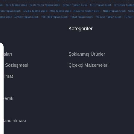
ek
|
Kars Toptan Çiçek
|
Kastamonu Toptan Çiçek
|
Kayseri Toptan Çiçek
|
Kilis Toptan Çiçek
|
Kırıkkale Toptan
sin Toptan Çiçek
|
Muğla Toptan Çiçek
|
Muş Toptan Çiçek
|
Nevşehir Toptan Çiçek
|
Niğde Toptan Çiçek
|
Ordu
ptan Çiçek
|
Şırnak Toptan Çiçek
|
Tekirdağ Toptan Çiçek
|
Tokat Toptan Çiçek
|
Trabzon Toptan Çiçek
|
Tunceli
Kategoriler
raları
Şoklanmış Ürünler
tış Sözleşmesi
Çiçekçi Malzemeleri
eslimat
m
Güvenlik
ralandırılması