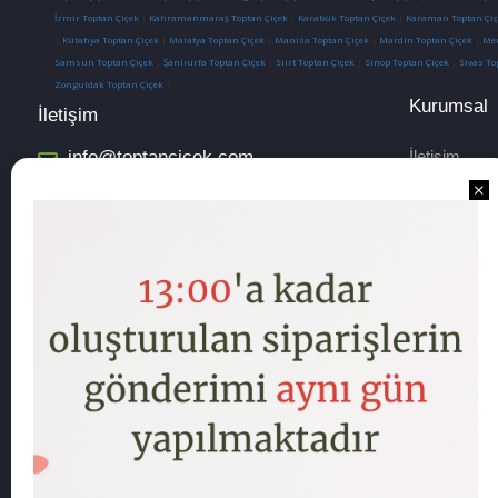
İzmir Toptan Çiçek
|
Kahramanmaraş Toptan Çiçek
|
Karabük Toptan Çiçek
|
Karaman Toptan Çiç
|
Kütahya Toptan Çiçek
|
Malatya Toptan Çiçek
|
Manisa Toptan Çiçek
|
Mardin Toptan Çiçek
|
Mer
Samsun Toptan Çiçek
|
Şanlıurfa Toptan Çiçek
|
Siirt Toptan Çiçek
|
Sinop Toptan Çiçek
|
Sivas To
Zonguldak Toptan Çiçek
|
Kurumsal
İletişim
info@toptancicek.com
İletişim
Hesap Numa
Mesafeli Sa
Sipariş ve T
İade/Değişi
Gizlilik ve 
Hakkımızda
Sipariş Fatu