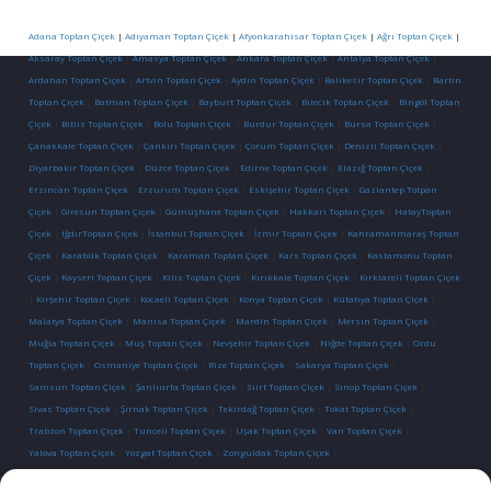
Adana Toptan Çiçek
|
Adıyaman Toptan Çiçek
|
Afyonkarahisar Toptan Çiçek
|
Ağrı Toptan Çiçek
|
Aksaray Toptan Çiçek
|
Amasya Toptan Çiçek
|
Ankara Toptan Çiçek
|
Antalya Toptan Çiçek
|
Ardahan Toptan Çiçek
|
Artvin Toptan Çiçek
|
Aydın Toptan Çiçek
|
Balıkesir Toptan Çiçek
|
Bartın
Toptan Çiçek
|
Batman Toptan Çiçek
|
Bayburt Toptan Çiçek
|
Bilecik Toptan Çiçek
|
Bingöl Toptan
Çiçek
|
Bitlis Toptan Çiçek
|
Bolu Toptan Çiçek
|
Burdur Toptan Çiçek
|
Bursa Toptan Çiçek
|
Çanakkale Toptan Çiçek
|
Çankırı Toptan Çiçek
|
Çorum Toptan Çiçek
|
Denizli Toptan Çiçek
|
Diyarbakır Toptan Çiçek
|
Düzce Toptan Çiçek
|
Edirne Toptan Çiçek
|
Elazığ Toptan Çiçek
|
Erzincan Toptan Çiçek
|
Erzurum Toptan Çiçek
|
Eskişehir Toptan Çiçek
|
Gaziantep Totpan
Çiçek
|
Giresun Toptan Çiçek
|
Gümüşhane Toptan Çiçek
|
Hakkari Toptan Çiçek
|
HatayToptan
Çiçek
|
IğdırToptan Çiçek
|
İstanbul Toptan Çiçek
|
İzmir Toptan Çiçek
|
Kahramanmaraş Toptan
Çiçek
|
Karabük Toptan Çiçek
|
Karaman Toptan Çiçek
|
Kars Toptan Çiçek
|
Kastamonu Toptan
Çiçek
|
Kayseri Toptan Çiçek
|
Kilis Toptan Çiçek
|
Kırıkkale Toptan Çiçek
|
Kırklareli Toptan Çiçek
|
Kırşehir Toptan Çiçek
|
Kocaeli Toptan Çiçek
|
Konya Toptan Çiçek
|
Kütahya Toptan Çiçek
|
Malatya Toptan Çiçek
|
Manisa Toptan Çiçek
|
Mardin Toptan Çiçek
|
Mersin Toptan Çiçek
|
Muğla Toptan Çiçek
|
Muş Toptan Çiçek
|
Nevşehir Toptan Çiçek
|
Niğde Toptan Çiçek
|
Ordu
Toptan Çiçek
|
Osmaniye Toptan Çiçek
|
Rize Toptan Çiçek
|
Sakarya Toptan Çiçek
|
Samsun Toptan Çiçek
|
Şanlıurfa Toptan Çiçek
|
Siirt Toptan Çiçek
|
Sinop Toptan Çiçek
|
Sivas Toptan Çiçek
|
Şırnak Toptan Çiçek
|
Tekirdağ Toptan Çiçek
|
Tokat Toptan Çiçek
|
Trabzon Toptan Çiçek
|
Tunceli Toptan Çiçek
|
Uşak Toptan Çiçek
|
Van Toptan Çiçek
|
Yalova Toptan Çiçek
|
Yozgat Toptan Çiçek
|
Zonguldak Toptan Çiçek
|
İletişim