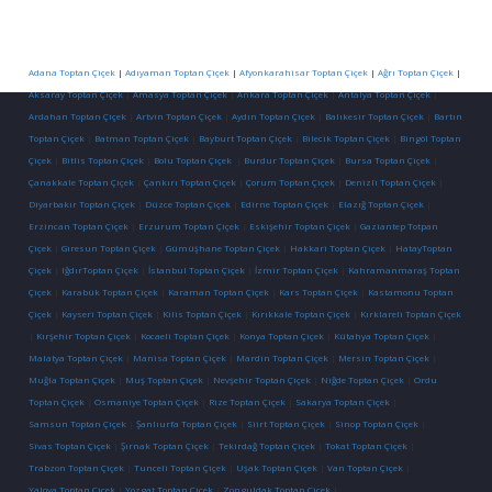
Adana Toptan Çiçek
|
Adıyaman Toptan Çiçek
|
Afyonkarahisar Toptan Çiçek
|
Ağrı Toptan Çiçek
|
Aksaray Toptan Çiçek
|
Amasya Toptan Çiçek
|
Ankara Toptan Çiçek
|
Antalya Toptan Çiçek
|
Ardahan Toptan Çiçek
|
Artvin Toptan Çiçek
|
Aydın Toptan Çiçek
|
Balıkesir Toptan Çiçek
|
Bartın
Toptan Çiçek
|
Batman Toptan Çiçek
|
Bayburt Toptan Çiçek
|
Bilecik Toptan Çiçek
|
Bingöl Toptan
Çiçek
|
Bitlis Toptan Çiçek
|
Bolu Toptan Çiçek
|
Burdur Toptan Çiçek
|
Bursa Toptan Çiçek
|
Çanakkale Toptan Çiçek
|
Çankırı Toptan Çiçek
|
Çorum Toptan Çiçek
|
Denizli Toptan Çiçek
|
Diyarbakır Toptan Çiçek
|
Düzce Toptan Çiçek
|
Edirne Toptan Çiçek
|
Elazığ Toptan Çiçek
|
Erzincan Toptan Çiçek
|
Erzurum Toptan Çiçek
|
Eskişehir Toptan Çiçek
|
Gaziantep Totpan
Çiçek
|
Giresun Toptan Çiçek
|
Gümüşhane Toptan Çiçek
|
Hakkari Toptan Çiçek
|
HatayToptan
Çiçek
|
IğdırToptan Çiçek
|
İstanbul Toptan Çiçek
|
İzmir Toptan Çiçek
|
Kahramanmaraş Toptan
Çiçek
|
Karabük Toptan Çiçek
|
Karaman Toptan Çiçek
|
Kars Toptan Çiçek
|
Kastamonu Toptan
Çiçek
|
Kayseri Toptan Çiçek
|
Kilis Toptan Çiçek
|
Kırıkkale Toptan Çiçek
|
Kırklareli Toptan Çiçek
|
Kırşehir Toptan Çiçek
|
Kocaeli Toptan Çiçek
|
Konya Toptan Çiçek
|
Kütahya Toptan Çiçek
|
Malatya Toptan Çiçek
|
Manisa Toptan Çiçek
|
Mardin Toptan Çiçek
|
Mersin Toptan Çiçek
|
Muğla Toptan Çiçek
|
Muş Toptan Çiçek
|
Nevşehir Toptan Çiçek
|
Niğde Toptan Çiçek
|
Ordu
Toptan Çiçek
|
Osmaniye Toptan Çiçek
|
Rize Toptan Çiçek
|
Sakarya Toptan Çiçek
|
Samsun Toptan Çiçek
|
Şanlıurfa Toptan Çiçek
|
Siirt Toptan Çiçek
|
Sinop Toptan Çiçek
|
Sivas Toptan Çiçek
|
Şırnak Toptan Çiçek
|
Tekirdağ Toptan Çiçek
|
Tokat Toptan Çiçek
|
Trabzon Toptan Çiçek
|
Tunceli Toptan Çiçek
|
Uşak Toptan Çiçek
|
Van Toptan Çiçek
|
Yalova Toptan Çiçek
|
Yozgat Toptan Çiçek
|
Zonguldak Toptan Çiçek
|