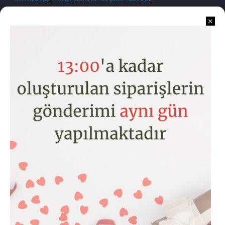
İletişim
Kurumsal
Kategoriler
Hesabım
Copyright © 2026 www.toptancicek.com
MOBYL GÖRÜNÜME GEÇMEK YÇYN TIKLAYIN