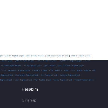
çek
|
Artvin Toptan Çiçek
|
Aydın Toptan Çiçek
|
Balıkesir Toptan Çiçek
|
Bartın Toptan Çiçek
|
 Toptan Çiçek
|
Çorum Toptan Çiçek
|
Denizli Toptan Çiçek
|
Diyarbakır Toptan Çiçek
|
Düzce
|
Hakkari Toptan Çiçek
|
HatayToptan Çiçek
|
IğdırToptan Çiçek
|
İstanbul Toptan Çiçek
|
 Çiçek
|
Kırklareli Toptan Çiçek
|
Kırşehir Toptan Çiçek
|
Kocaeli Toptan Çiçek
|
Konya Toptan Çiçek
 Toptan Çiçek
|
Osmaniye Toptan Çiçek
|
Rize Toptan Çiçek
|
Sakarya Toptan Çiçek
|
 Toptan Çiçek
|
Uşak Toptan Çiçek
|
Van Toptan Çiçek
|
Yalova Toptan Çiçek
|
Yozgat Toptan Çiçek
|
Hesabım
Giriş Yap