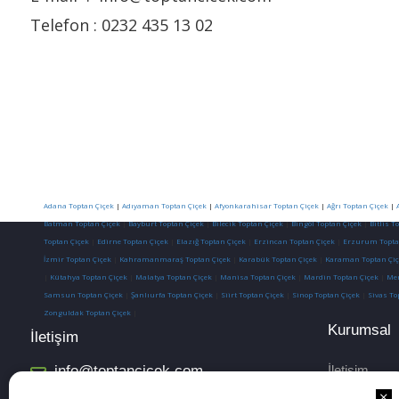
Telefon : 0232 435 13 02
Adana Toptan Çiçek
|
Adıyaman Toptan Çiçek
|
Afyonkarahisar Toptan Çiçek
|
Ağrı Toptan Çiçek
|
Batman Toptan Çiçek
|
Bayburt Toptan Çiçek
|
Bilecik Toptan Çiçek
|
Bingöl Toptan Çiçek
|
Bitlis T
Toptan Çiçek
|
Edirne Toptan Çiçek
|
Elazığ Toptan Çiçek
|
Erzincan Toptan Çiçek
|
Erzurum Topta
İzmir Toptan Çiçek
|
Kahramanmaraş Toptan Çiçek
|
Karabük Toptan Çiçek
|
Karaman Toptan Çiç
|
Kütahya Toptan Çiçek
|
Malatya Toptan Çiçek
|
Manisa Toptan Çiçek
|
Mardin Toptan Çiçek
|
Mer
Samsun Toptan Çiçek
|
Şanlıurfa Toptan Çiçek
|
Siirt Toptan Çiçek
|
Sinop Toptan Çiçek
|
Sivas To
Zonguldak Toptan Çiçek
|
Kurumsal
İletişim
info@toptancicek.com
İletişim