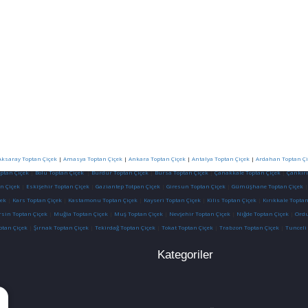
Aksaray Toptan Çiçek
|
Amasya Toptan Çiçek
|
Ankara Toptan Çiçek
|
Antalya Toptan Çiçek
|
Ardahan Toptan Çi
optan Çiçek
|
Bolu Toptan Çiçek
|
Burdur Toptan Çiçek
|
Bursa Toptan Çiçek
|
Çanakkale Toptan Çiçek
|
Çankırı
n Çiçek
|
Eskişehir Toptan Çiçek
|
Gaziantep Totpan Çiçek
|
Giresun Toptan Çiçek
|
Gümüşhane Toptan Çiçek
ek
|
Kars Toptan Çiçek
|
Kastamonu Toptan Çiçek
|
Kayseri Toptan Çiçek
|
Kilis Toptan Çiçek
|
Kırıkkale Toptan
sin Toptan Çiçek
|
Muğla Toptan Çiçek
|
Muş Toptan Çiçek
|
Nevşehir Toptan Çiçek
|
Niğde Toptan Çiçek
|
Ordu
ptan Çiçek
|
Şırnak Toptan Çiçek
|
Tekirdağ Toptan Çiçek
|
Tokat Toptan Çiçek
|
Trabzon Toptan Çiçek
|
Tunceli
Kategoriler