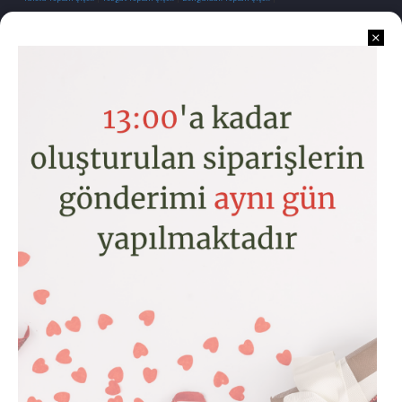
İletişim
Kurumsal
Kategoriler
Hesabım
Copyright © 2026 www.toptancicek.com
MOBYL GÖRÜNÜME GEÇMEK YÇYN TIKLAYIN