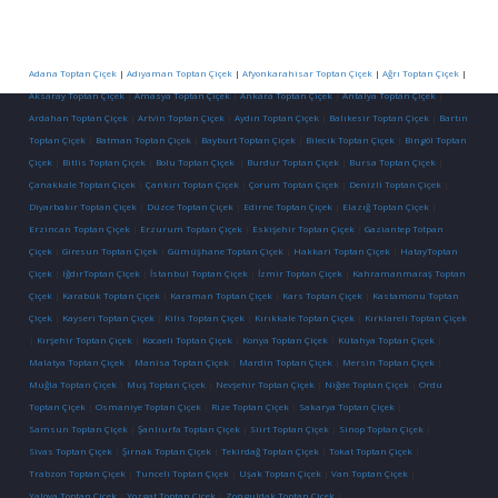
Adana Toptan Çiçek
|
Adıyaman Toptan Çiçek
|
Afyonkarahisar Toptan Çiçek
|
Ağrı Toptan Çiçek
|
Aksaray Toptan Çiçek
|
Amasya Toptan Çiçek
|
Ankara Toptan Çiçek
|
Antalya Toptan Çiçek
|
Ardahan Toptan Çiçek
|
Artvin Toptan Çiçek
|
Aydın Toptan Çiçek
|
Balıkesir Toptan Çiçek
|
Bartın
Toptan Çiçek
|
Batman Toptan Çiçek
|
Bayburt Toptan Çiçek
|
Bilecik Toptan Çiçek
|
Bingöl Toptan
Çiçek
|
Bitlis Toptan Çiçek
|
Bolu Toptan Çiçek
|
Burdur Toptan Çiçek
|
Bursa Toptan Çiçek
|
Çanakkale Toptan Çiçek
|
Çankırı Toptan Çiçek
|
Çorum Toptan Çiçek
|
Denizli Toptan Çiçek
|
Diyarbakır Toptan Çiçek
|
Düzce Toptan Çiçek
|
Edirne Toptan Çiçek
|
Elazığ Toptan Çiçek
|
Erzincan Toptan Çiçek
|
Erzurum Toptan Çiçek
|
Eskişehir Toptan Çiçek
|
Gaziantep Totpan
Çiçek
|
Giresun Toptan Çiçek
|
Gümüşhane Toptan Çiçek
|
Hakkari Toptan Çiçek
|
HatayToptan
Çiçek
|
IğdırToptan Çiçek
|
İstanbul Toptan Çiçek
|
İzmir Toptan Çiçek
|
Kahramanmaraş Toptan
Çiçek
|
Karabük Toptan Çiçek
|
Karaman Toptan Çiçek
|
Kars Toptan Çiçek
|
Kastamonu Toptan
Çiçek
|
Kayseri Toptan Çiçek
|
Kilis Toptan Çiçek
|
Kırıkkale Toptan Çiçek
|
Kırklareli Toptan Çiçek
|
Kırşehir Toptan Çiçek
|
Kocaeli Toptan Çiçek
|
Konya Toptan Çiçek
|
Kütahya Toptan Çiçek
|
Malatya Toptan Çiçek
|
Manisa Toptan Çiçek
|
Mardin Toptan Çiçek
|
Mersin Toptan Çiçek
|
Muğla Toptan Çiçek
|
Muş Toptan Çiçek
|
Nevşehir Toptan Çiçek
|
Niğde Toptan Çiçek
|
Ordu
Toptan Çiçek
|
Osmaniye Toptan Çiçek
|
Rize Toptan Çiçek
|
Sakarya Toptan Çiçek
|
Samsun Toptan Çiçek
|
Şanlıurfa Toptan Çiçek
|
Siirt Toptan Çiçek
|
Sinop Toptan Çiçek
|
Sivas Toptan Çiçek
|
Şırnak Toptan Çiçek
|
Tekirdağ Toptan Çiçek
|
Tokat Toptan Çiçek
|
Trabzon Toptan Çiçek
|
Tunceli Toptan Çiçek
|
Uşak Toptan Çiçek
|
Van Toptan Çiçek
|
Yalova Toptan Çiçek
|
Yozgat Toptan Çiçek
|
Zonguldak Toptan Çiçek
|