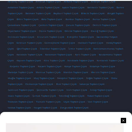
Aksaray Toptan Çiçek
|
Amasya Toptan Çiçek
|
Ankara Toptan Çiçek
|
Antalya Toptan Çiçek
|
Ardahan Toptan Çiçek
|
Artvin Toptan Çiçek
|
Aydın Toptan Çiçek
|
Balıkesir Toptan Çiçek
|
Bartın
Toptan Çiçek
|
Batman Toptan Çiçek
|
Bayburt Toptan Çiçek
|
Bilecik Toptan Çiçek
|
Bingöl Toptan
Çiçek
|
Bitlis Toptan Çiçek
|
Bolu Toptan Çiçek
|
Burdur Toptan Çiçek
|
Bursa Toptan Çiçek
|
Çanakkale Toptan Çiçek
|
Çankırı Toptan Çiçek
|
Çorum Toptan Çiçek
|
Denizli Toptan Çiçek
|
Diyarbakır Toptan Çiçek
|
Düzce Toptan Çiçek
|
Edirne Toptan Çiçek
|
Elazığ Toptan Çiçek
|
Erzincan Toptan Çiçek
|
Erzurum Toptan Çiçek
|
Eskişehir Toptan Çiçek
|
Gaziantep Totpan
Çiçek
|
Giresun Toptan Çiçek
|
Gümüşhane Toptan Çiçek
|
Hakkari Toptan Çiçek
|
HatayToptan
Çiçek
|
IğdırToptan Çiçek
|
İstanbul Toptan Çiçek
|
İzmir Toptan Çiçek
|
Kahramanmaraş Toptan
Çiçek
|
Karabük Toptan Çiçek
|
Karaman Toptan Çiçek
|
Kars Toptan Çiçek
|
Kastamonu Toptan
Çiçek
|
Kayseri Toptan Çiçek
|
Kilis Toptan Çiçek
|
Kırıkkale Toptan Çiçek
|
Kırklareli Toptan Çiçek
|
Kırşehir Toptan Çiçek
|
Kocaeli Toptan Çiçek
|
Konya Toptan Çiçek
|
Kütahya Toptan Çiçek
|
Malatya Toptan Çiçek
|
Manisa Toptan Çiçek
|
Mardin Toptan Çiçek
|
Mersin Toptan Çiçek
|
Muğla Toptan Çiçek
|
Muş Toptan Çiçek
|
Nevşehir Toptan Çiçek
|
Niğde Toptan Çiçek
|
Ordu
Toptan Çiçek
|
Osmaniye Toptan Çiçek
|
Rize Toptan Çiçek
|
Sakarya Toptan Çiçek
|
Samsun Toptan Çiçek
|
Şanlıurfa Toptan Çiçek
|
Siirt Toptan Çiçek
|
Sinop Toptan Çiçek
|
Sivas Toptan Çiçek
|
Şırnak Toptan Çiçek
|
Tekirdağ Toptan Çiçek
|
Tokat Toptan Çiçek
|
Trabzon Toptan Çiçek
|
Tunceli Toptan Çiçek
|
Uşak Toptan Çiçek
|
Van Toptan Çiçek
|
Yalova Toptan Çiçek
|
Yozgat Toptan Çiçek
|
Zonguldak Toptan Çiçek
|
İletişim