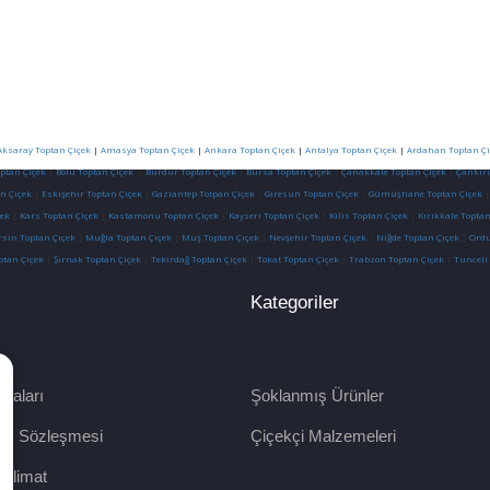
Aksaray Toptan Çiçek
|
Amasya Toptan Çiçek
|
Ankara Toptan Çiçek
|
Antalya Toptan Çiçek
|
Ardahan Toptan Çi
optan Çiçek
|
Bolu Toptan Çiçek
|
Burdur Toptan Çiçek
|
Bursa Toptan Çiçek
|
Çanakkale Toptan Çiçek
|
Çankırı
n Çiçek
|
Eskişehir Toptan Çiçek
|
Gaziantep Totpan Çiçek
|
Giresun Toptan Çiçek
|
Gümüşhane Toptan Çiçek
ek
|
Kars Toptan Çiçek
|
Kastamonu Toptan Çiçek
|
Kayseri Toptan Çiçek
|
Kilis Toptan Çiçek
|
Kırıkkale Toptan
sin Toptan Çiçek
|
Muğla Toptan Çiçek
|
Muş Toptan Çiçek
|
Nevşehir Toptan Çiçek
|
Niğde Toptan Çiçek
|
Ordu
ptan Çiçek
|
Şırnak Toptan Çiçek
|
Tekirdağ Toptan Çiçek
|
Tokat Toptan Çiçek
|
Trabzon Toptan Çiçek
|
Tunceli
Kategoriler
raları
Şoklanmış Ürünler
tış Sözleşmesi
Çiçekçi Malzemeleri
eslimat