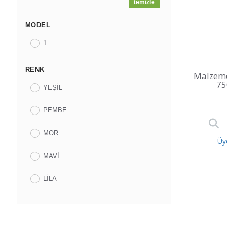
temizle
MODEL
1
RENK
Malzeme
75
YEŞİL
PEMBE
MOR
Üye
MAVİ
LİLA