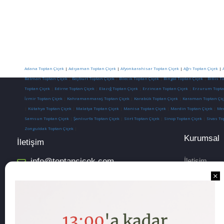
Adana Toptan Çiçek
|
Adıyaman Toptan Çiçek
|
Afyonkarahisar Toptan Çiçek
|
Ağrı Toptan Çiçek
|
Batman Toptan Çiçek
|
Bayburt Toptan Çiçek
|
Bilecik Toptan Çiçek
|
Bingöl Toptan Çiçek
|
Bitlis T
Toptan Çiçek
|
Edirne Toptan Çiçek
|
Elazığ Toptan Çiçek
|
Erzincan Toptan Çiçek
|
Erzurum Topta
İzmir Toptan Çiçek
|
Kahramanmaraş Toptan Çiçek
|
Karabük Toptan Çiçek
|
Karaman Toptan Çiç
|
Kütahya Toptan Çiçek
|
Malatya Toptan Çiçek
|
Manisa Toptan Çiçek
|
Mardin Toptan Çiçek
|
Mer
Samsun Toptan Çiçek
|
Şanlıurfa Toptan Çiçek
|
Siirt Toptan Çiçek
|
Sinop Toptan Çiçek
|
Sivas To
Zonguldak Toptan Çiçek
|
Kurumsal
İletişim
info@toptancicek.com
İletişim
Hesap Numa
Mesafeli Sa
Sipariş ve T