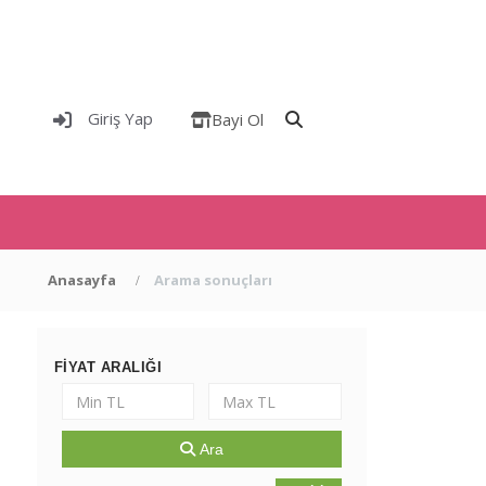
Giriş Yap
Bayi Ol
Anasayfa
Arama sonuçları
FIYAT ARALIĞI
Ara