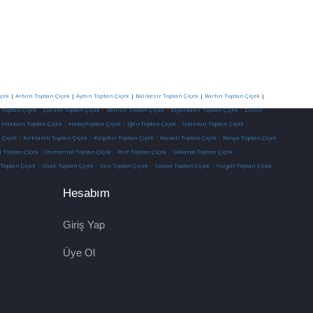
çek
|
Artvin Toptan Çiçek
|
Aydın Toptan Çiçek
|
Balıkesir Toptan Çiçek
|
Bartın Toptan Çiçek
|
 Toptan Çiçek
|
Çorum Toptan Çiçek
|
Denizli Toptan Çiçek
|
Diyarbakır Toptan Çiçek
|
Düzce
|
Hakkari Toptan Çiçek
|
HatayToptan Çiçek
|
IğdırToptan Çiçek
|
İstanbul Toptan Çiçek
|
 Çiçek
|
Kırklareli Toptan Çiçek
|
Kırşehir Toptan Çiçek
|
Kocaeli Toptan Çiçek
|
Konya Toptan Çiçek
 Toptan Çiçek
|
Osmaniye Toptan Çiçek
|
Rize Toptan Çiçek
|
Sakarya Toptan Çiçek
|
 Toptan Çiçek
|
Uşak Toptan Çiçek
|
Van Toptan Çiçek
|
Yalova Toptan Çiçek
|
Yozgat Toptan Çiçek
|
Hesabım
Giriş Yap
Üye Ol