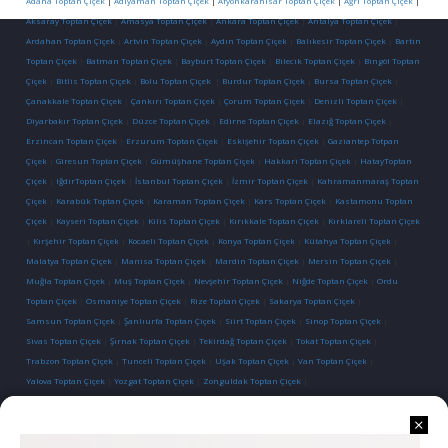
Adana Toptan Çiçek
|
Adıyaman Toptan Çiçek
|
Afyonkarahisar Toptan Çiçek
|
Ağrı Toptan Çiçek
|
Aksaray Toptan Çiçek
|
Amasya Toptan Çiçek
|
Ankara Toptan Çiçek
|
Antalya Toptan Çiçek
|
Ardahan Toptan Çiçek
|
Artvin Toptan Çiçek
|
Aydın Toptan Çiçek
|
Balıkesir Toptan Çiçek
|
Bartın
Toptan Çiçek
|
Batman Toptan Çiçek
|
Bayburt Toptan Çiçek
|
Bilecik Toptan Çiçek
|
Bingöl Toptan
Çiçek
|
Bitlis Toptan Çiçek
|
Bolu Toptan Çiçek
|
Burdur Toptan Çiçek
|
Bursa Toptan Çiçek
|
Çanakkale Toptan Çiçek
|
Çankırı Toptan Çiçek
|
Çorum Toptan Çiçek
|
Denizli Toptan Çiçek
|
Diyarbakır Toptan Çiçek
|
Düzce Toptan Çiçek
|
Edirne Toptan Çiçek
|
Elazığ Toptan Çiçek
|
Erzincan Toptan Çiçek
|
Erzurum Toptan Çiçek
|
Eskişehir Toptan Çiçek
|
Gaziantep Totpan
Çiçek
|
Giresun Toptan Çiçek
|
Gümüşhane Toptan Çiçek
|
Hakkari Toptan Çiçek
|
HatayToptan
Çiçek
|
IğdırToptan Çiçek
|
İstanbul Toptan Çiçek
|
İzmir Toptan Çiçek
|
Kahramanmaraş Toptan
Çiçek
|
Karabük Toptan Çiçek
|
Karaman Toptan Çiçek
|
Kars Toptan Çiçek
|
Kastamonu Toptan
Çiçek
|
Kayseri Toptan Çiçek
|
Kilis Toptan Çiçek
|
Kırıkkale Toptan Çiçek
|
Kırklareli Toptan Çiçek
|
Kırşehir Toptan Çiçek
|
Kocaeli Toptan Çiçek
|
Konya Toptan Çiçek
|
Kütahya Toptan Çiçek
|
Malatya Toptan Çiçek
|
Manisa Toptan Çiçek
|
Mardin Toptan Çiçek
|
Mersin Toptan Çiçek
|
Muğla Toptan Çiçek
|
Muş Toptan Çiçek
|
Nevşehir Toptan Çiçek
|
Niğde Toptan Çiçek
|
Ordu
Toptan Çiçek
|
Osmaniye Toptan Çiçek
|
Rize Toptan Çiçek
|
Sakarya Toptan Çiçek
|
Samsun Toptan Çiçek
|
Şanlıurfa Toptan Çiçek
|
Siirt Toptan Çiçek
|
Sinop Toptan Çiçek
|
Sivas Toptan Çiçek
|
Şırnak Toptan Çiçek
|
Tekirdağ Toptan Çiçek
|
Tokat Toptan Çiçek
|
Trabzon Toptan Çiçek
|
Tunceli Toptan Çiçek
|
Uşak Toptan Çiçek
|
Van Toptan Çiçek
|
Yalova Toptan Çiçek
|
Yozgat Toptan Çiçek
|
Zonguldak Toptan Çiçek
|
İletişim